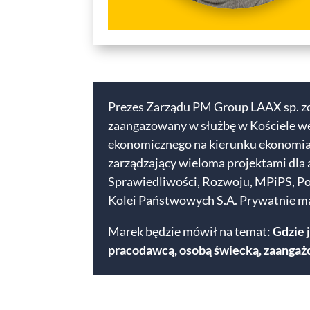
Prezes Zarządu PM Group LAAX sp. zo.o
zaangazowany w służbę w Kościele we
ekonomicznego na kierunku ekonomia u
zarządzający wieloma projektami dla a
Sprawiedliwości, Rozwoju, MPiPS, Pol
Kolei Państwowych S.A. Prywatnie mąż 
Marek będzie mówił na temat:
Gdzie 
pracodawcą, osobą świecką, zaangaż