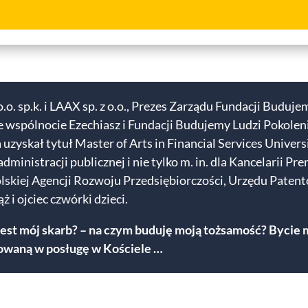
. sp.k. i LAAX sp. z o.o., Prezes Zarządu Fundacji Budujem
 wspólnocie Ezechiasz i Fundacji Budujemy Ludzi Pokoleni
zyskał tytuł Master of Arts in Financial Services Univer
dministracji publicznej i nie tylko m. in. dla Kancelarii 
skiej Agencji Rozwoju Przedsiębiorczości, Urzędu Patento
i ojciec czwórki dzieci.
jest mój skarb? – na czym buduję moją tożsamość? Bycie 
owaną w posługę w Kościele …