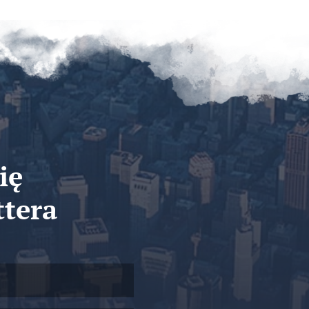
ię
ttera