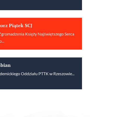
gorz Piątek SCJ
Zgromadzenia Księży Najświętszego Serca
...
abian
demickiego Oddziału PTTK w Rzeszowie...