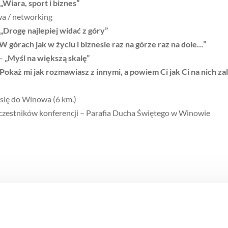
„Wiara, sport i biznes”
wa / networking
„Drogę najlepiej widać z góry”
W górach jak w życiu i biznesie raz na górze raz na dole…”
 –
„Myśl na większą skalę”
„Pokaż mi jak rozmawiasz z innymi, a powiem Ci jak Ci na nich za
 się do Winowa (6 km.)
uczestników konferencji – Parafia Ducha Świętego w Winowie