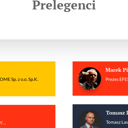
Prelegenci
Marek P
OME Sp. z o.o. Sp.K.
Prezes EFES
Tomasz 
Tomasz Lasz
CY…