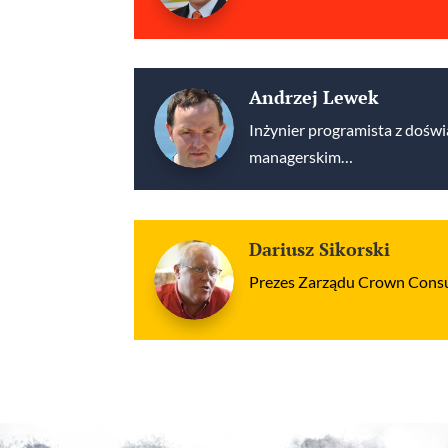
Andrzej Lewek
Inżynier programista z dośw
managerskim…
Dariusz Sikorski
Prezes Zarządu Crown Consult