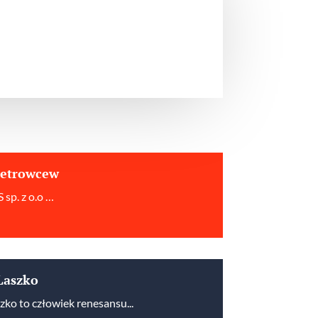
ietrowcew
 sp. z o.o …
Laszko
ko to człowiek renesansu...