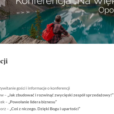
cji
ywitanie gości i informacje o konferencji
ew –
„Jak zbudować i rozwinąć zwycięski zespół sprzedażowy!”
tek –
„Powołanie lidera biznesu”
lorz –
„Coś z niczego. Dzięki Bogu i upartości”