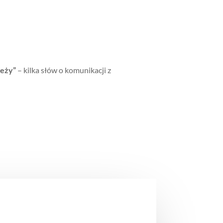
leży”
– kilka słów o komunikacji z