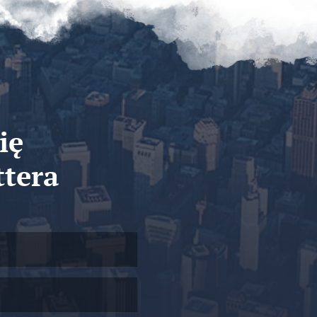
ię
ttera