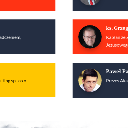
ks. Grze
iadczeniem,
Kapłan ze 
Jezusowego
Paweł P
ing sp. z o.o.
Prezes Aka